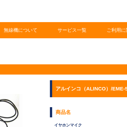
無線機について
サービス一覧
ご利用に
アルインコ（ALINCO）/EME-5
商品名
イヤホンマイク