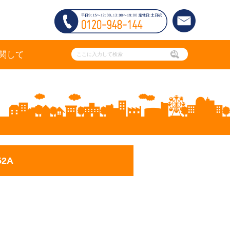
関して
2A