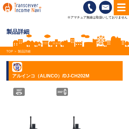
※アマチュア無線は取扱いしておりません
製品詳細
TOP
＞
製品詳細
アルインコ（ALINCO）/DJ-CH202M