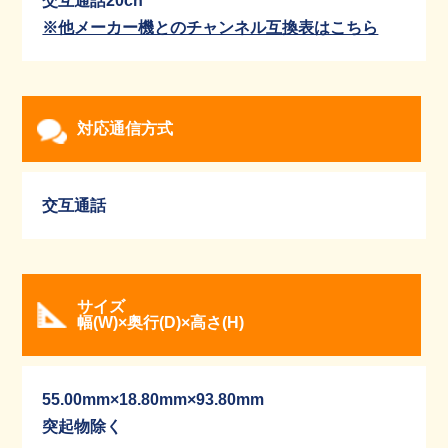
交互通話20ch
※他メーカー機とのチャンネル互換表はこちら
対応通信方式
交互通話
サイズ
幅(W)×奥行(D)×高さ(H)
55.00mm×18.80mm×93.80mm
突起物除く