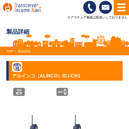
※アマチュア無線は取扱いしておりません
製品詳細
TOP
＞
製品詳細
アルインコ（ALINCO）/DJ-CH1