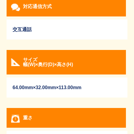
対応通信方式
交互通話
サイズ
幅(W)×奥行(D)×高さ(H)
64.00mm×32.00mm×113.00mm
重さ