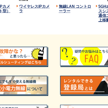
Pカメ
ワイヤレスIPカメ
無線LAN コントロ
5G
ト型）
ラ
ーラー
スシ
通信
上移