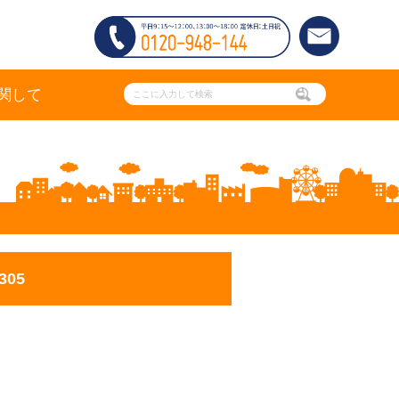
関して
05