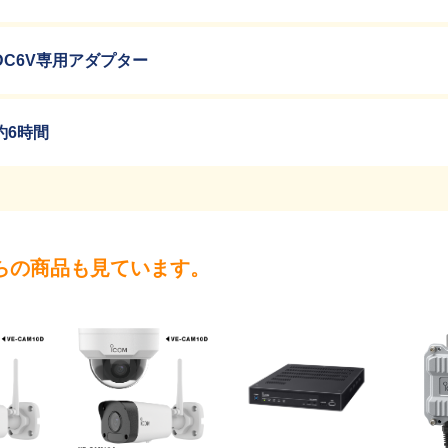
DC6V専用アダプター
約6時間
らの商品も見ています。