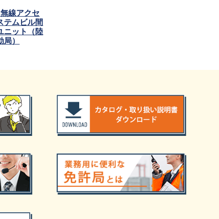
Hz無線アクセ
ステムビル間
ユニット（陸
動局）