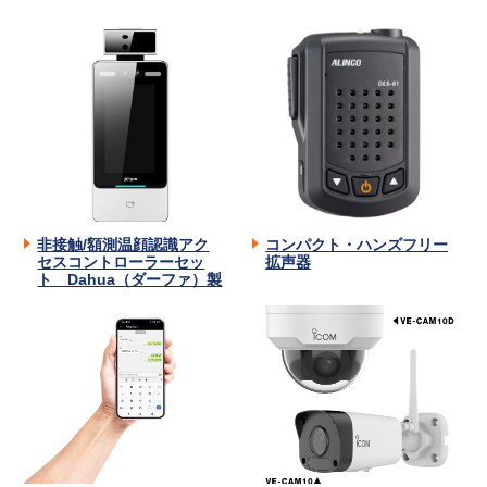
非接触/額測温顔認識アク
コンパクト・ハンズフリー
セスコントローラーセッ
拡声器
ト Dahua（ダーファ）製