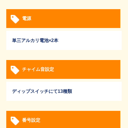
電源
単三アルカリ電池×2本
チャイム音設定
ディップスイッチにて13種類
番号設定