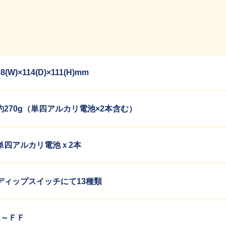
98(W)×114(D)×111(H)mm
約270g（単四アルカリ電池×2本含む）
単四アルカリ電池ｘ2本
ディップスイッチにて13種類
1～ＦＦ