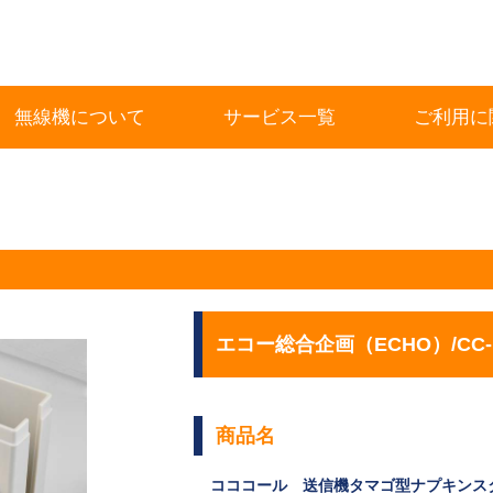
無線機について
サービス一覧
ご利用に
エコー総合企画（ECHO）/CC-
商品名
コココール 送信機タマゴ型ナプキンス