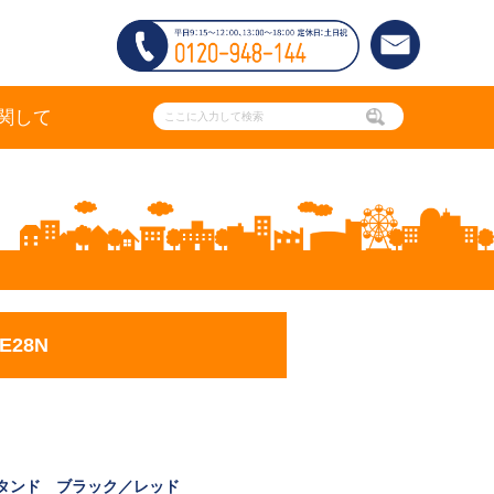
関して
E28N
タンド ブラック／レッド