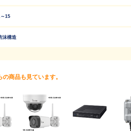
1～15
防沫構造
らの商品も見ています。