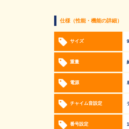
仕様（性能・機能の詳細）
サイズ
重量
電源
チャイム音設定
番号設定