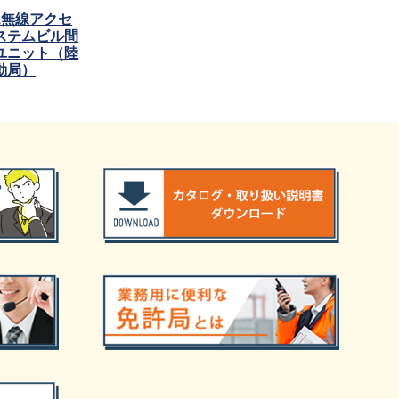
Hz無線アクセ
ステムビル間
ユニット（陸
動局）