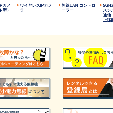
Pカメ
ワイヤレスIPカメ
無線LAN コントロ
5G
ト型）
ラ
ーラー
スシ
通信
上移