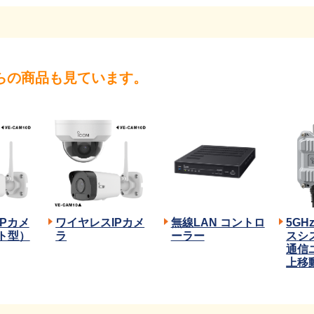
らの商品も見ています。
Pカメ
ワイヤレスIPカメ
無線LAN コントロ
5G
ト型）
ラ
ーラー
スシ
通信
上移