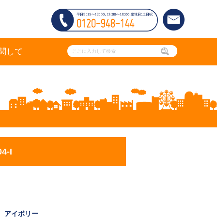
関して
-I
 アイボリー