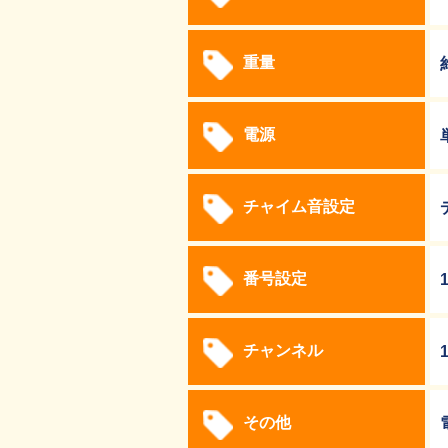
重量
電源
チャイム音設定
番号設定
チャンネル
その他