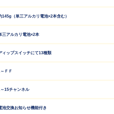
約145g（単三アルカリ電池×2本含む）
単三アルカリ電池×2本
ディップスイッチにて13種類
1～ＦＦ
1～15チャンネル
電池交換お知らせ機能付き