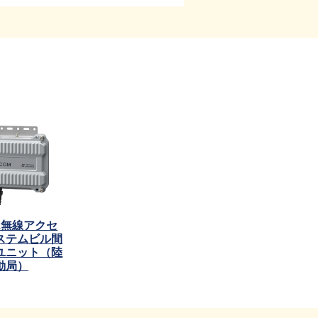
Hz無線アクセ
ステムビル間
ユニット（陸
動局）