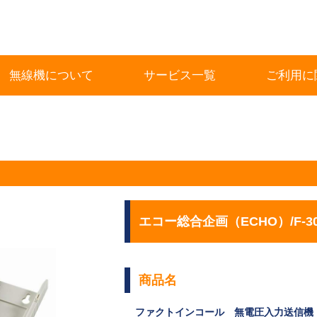
無線機について
サービス一覧
ご利用に
エコー総合企画（ECHO）/F-304
商品名
ファクトインコール 無電圧入力送信機