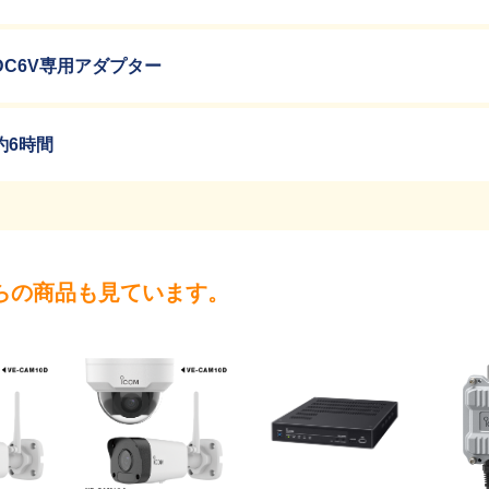
DC6V専用アダプター
約6時間
らの商品も見ています。