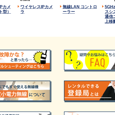
Pカメ
ワイヤレスIPカメ
無線LAN コントロ
5G
ト型）
ラ
ーラー
スシ
通信
上移