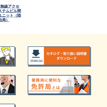
Hz無線アクセ
ステムビル間
ユニット（陸
動局）