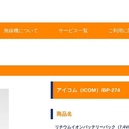
無線機について
サービス一覧
ご利用に
アイコム（ICOM）/BP-274
商品名
リチウムイオンバッテリーパック（7.4V/1