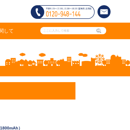
関して
800mAh）