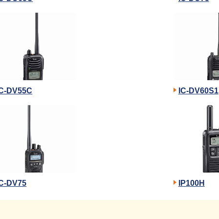
IC-DV55C
IC-DV60S1
IC-DV75
IP100H