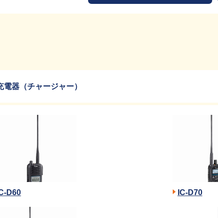
充電器（チャージャー）
IC-D60
IC-D70