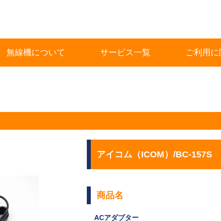
無線機について
サービス一覧
ご利用に
アイコム（ICOM）/BC-157S
商品名
ACアダプター