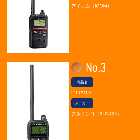
アイコム（ICOM）
商品名
DJ-PV1D
メーカー
アルインコ（ALINCO）