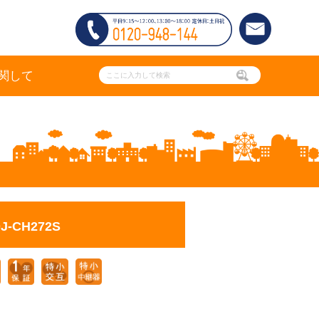
関して
-CH272S