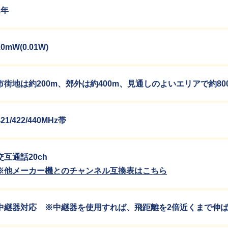
1年
10mW(0.01W)
市街地は約200m、郊外は約400m、見通しのよいエリアで約80
421/422/440MHz帯
交互通話20ch
※他メーカー機とのチャンネル互換表はこちら
中継器対応 ※中継器を使用すれば、飛距離を2倍近くまで伸