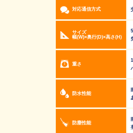
対応通信方式
サイズ
幅(W)×奥行(D)×高さ(H)
重さ
防水性能
防塵性能