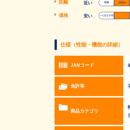
距離
近い
価格
安い
仕様（性能・機能の詳細）
JANコード
免許等
商品カテゴリ