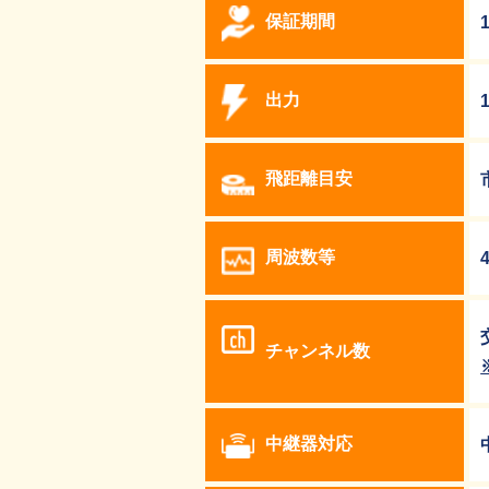
保証期間
出力
飛距離目安
周波数等
チャンネル数
中継器対応