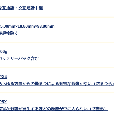
交互通話・交互通話中継
55.00mm×18.80mm×93.80mm
突起物除く
106g
バッテリーパック含む
IPX4
あらゆる方向からの飛まつによる有害な影響がない（防まつ形
IP5X
有害な影響が発生するほどの粉塵が中に入らない（防塵形）